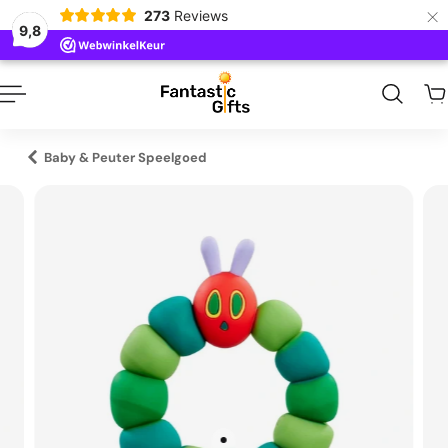
×
273
Reviews
naar inhoud
9,8
Baby & Peuter Speelgoed