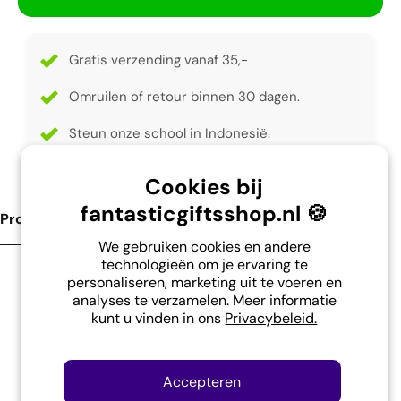
Gratis verzending vanaf 35,-
Omruilen of retour binnen 30 dagen.
Steun onze school in Indonesië.
Cookies bij
fantasticgiftsshop.nl 🍪
Product Omschrijving
We gebruiken cookies en andere
technologieën om je ervaring te
personaliseren, marketing uit te voeren en
Maak je klaar voor een bloemenexplosie met
analyses te verzamelen. Meer informatie
kunt u vinden in ons
Privacybeleid.
Blossombs bloem bommetjes! Deze vrolijke
cadeauverpakking bevat maar liefst 2 kleurrijke
bloem 'bommetjes'. Ze zijn met liefde gemaakt in
Accepteren
Nederland, met 100% natuurlijke ingrediënten en