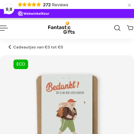
×
272
Reviews
naar inhoud
9,8
Cadeautjes van €3 tot €5
ECO