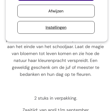
een speciale biologische zadenmix van wilde
Afwijzen
bloemen die speciaal zijn samengesteld om bijen
en vlinders te verwelkomen.
Instellingen
Deze bloembommen zijn perfect als cadeau voor
juffen, meesters en iedereen die je wilt verrassen
aan het einde van het schooljaar. Laat de magie
van bloemen tot leven komen en zie hoe de
natuur haar kleurenpracht verspreidt. Een
geweldig geschenk om de juf of meester te
bedanken en hun dag op te fleuren.
2 stuks in verpakking.
Zaaitijd: van april t/m september