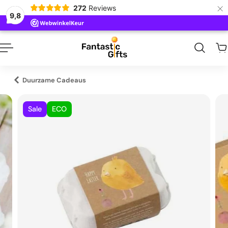
×
272
Reviews
naar inhoud
9,8
Duurzame Cadeaus
Sale
ECO