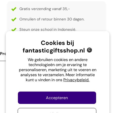
Gratis verzending vanaf 35,-
Omruilen of retour binnen 30 dagen.
Steun onze school in Indonesië.
Cookies bij
fantasticgiftsshop.nl 🍪
Product Omschrijving
We gebruiken cookies en andere
technologieën om je ervaring te
personaliseren, marketing uit te voeren en
Vrolijke 100% natuurlijke BIO Blossombs
analyses te verzamelen. Meer informatie
kunt u vinden in ons
Privacybeleid.
bloembommetje.
Blossombs zijn kleurrijke bloem 'bommetjes'
Accepteren
gemaakt in Nederland met 100% natuurlijke
ingrediënten en een biologische - speciaal voor