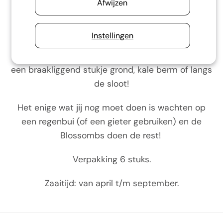
Afwijzen
bijen en vlinders - samengestelde zadenmix van
wilde bloemen.
Instellingen
Gooi de Blossombs overal en geef kleur aan je
eigen buurt: in je tuin, in een pot op je balkon, op
een braakliggend stukje grond, kale berm of langs
de sloot!
Het enige wat jij nog moet doen is wachten op
een regenbui (of een gieter gebruiken) en de
Blossombs doen de rest!
Verpakking 6 stuks.
Zaaitijd: van april t/m september.