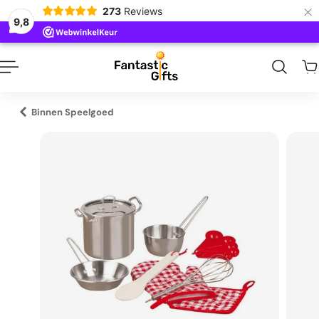
×
273
Reviews
naar inhoud
9,8
Binnen Speelgoed