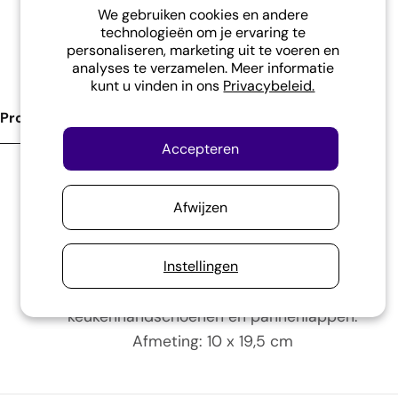
We gebruiken cookies en andere
technologieën om je ervaring te
Steun onze school in Indonesië.
personaliseren, marketing uit te voeren en
analyses te verzamelen. Meer informatie
kunt u vinden in ons
Privacybeleid.
Product Omschrijving
Accepteren
Hoe leuk is het als je echt kunt koken?
Afwijzen
Nou dat kan met deze kinder kookset
bestaande uit 13 delen.
Instellingen
De kookset bestaat uit echte RVS pannetjes,
garde, kunststof maatlepels, houten lepels,
keukenhandschoenen en pannenlappen.
Afmeting: 10 x 19,5 cm