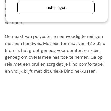
levendige oranje/rood. Dit nekkussen is een echte
Instellingen
musthave voor kinderen die dol zijn op dino's en
het is een praktische toevoeging voor elke reis of
vakantie.
Gemaakt van polyester en eenvoudig te reinigen
met een handwas. Met een formaat van 42 x 32 x
8 cm is het groot genoeg voor comfort en klein
genoeg om overal mee naartoe te nemen. Ga op
reis met een brul en zorg dat je kind comfortabel
en vrolijk blijft met dit unieke Dino nekkussen!