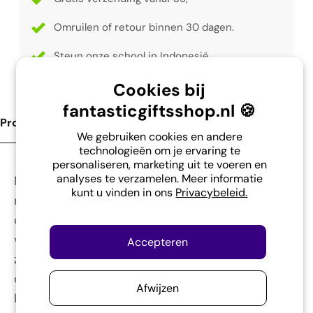
Omruilen of retour binnen 30 dagen.
Steun onze school in Indonesië.
Cookies bij
fantasticgiftsshop.nl 🍪
Product Omschrijving
We gebruiken cookies en andere
technologieën om je ervaring te
personaliseren, marketing uit te voeren en
analyses te verzamelen. Meer informatie
Maak kennis met het meest dino-mische
kunt u vinden in ons
Privacybeleid.
reismaatje voor je kleintje: ons superzachte,
comfortabele Dino nekkussen! Niet alleen perfect
voor ondersteuning tijdens lange ritten, maar met
Accepteren
zijn stoere uitstraling en glitterpoten ook een hit
om mee te spelen. Kies uit twee oogverblindende
Afwijzen
kleuren - een diepe, avontuurlijke groen of een