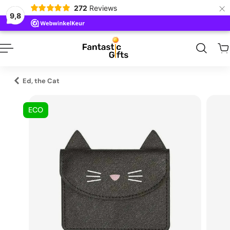
×
272
Reviews
naar inhoud
9,8
Ed, the Cat
ECO