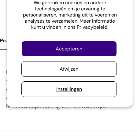
We gebruiken cookies en andere
technologieën om je ervaring te
Steun onze school in Indonesië.
personaliseren, marketing uit te voeren en
analyses te verzamelen. Meer informatie
kunt u vinden in ons
Privacybeleid.
Product Omschrijving
Accepteren
Afwijzen
Met zijn uitstekende oortjes steelt hij echt de
show. Gemaakt van zwart vegan leatherlook leer,
Instellingen
en met een formaat van 10 x 9,5 cm, is hij perfect
om je pasjes (circa 4) stijlvol te bewaren. En psst...
hij is ook superhandig voor visitekaartjes!