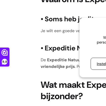
•
Soms heb je dit pr
Je wilt een goede verrekijker die 
W
perso
•
Expeditie Natuur - 
De
Expeditie Natuur - Verrekijk
9,8
Inste
vriendelijke prijs
. Perfect voor b
Wat maakt Exped
bijzonder?