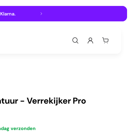
rna.
Een
GRATIS
verrassing b
tuur - Verrekijker Pro
ndag verzonden