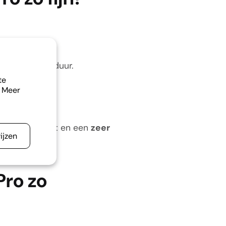
 kwetsbaar of duur.
te
. Meer
ndzaam formaat en een
zeer
ijzen
Pro zo