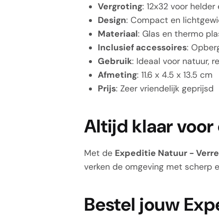
Vergroting
: 12x32 voor helder
Design
: Compact en lichtgewi
Materiaal
: Glas en thermo pla
Inclusief accessoires
: Opberg
Gebruik
: Ideaal voor natuur, r
Afmeting
: 11.6 x 4.5 x 13.5 cm
Prijs
: Zeer vriendelijk geprijsd
Altijd klaar voo
Met de
Expeditie Natuur - Verre
verken de omgeving met scherp e
Bestel jouw Exp