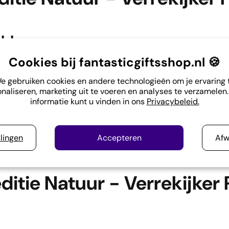
obleem:
Cookies bij fantasticgiftsshop.nl 🍪
écht scherp beeld geeft, maar veel modellen zijn groot,
e gebruiken cookies en andere technologieën om je ervaring 
naliseren, marketing uit te voeren en analyses te verzamelen
Verrekijker Pro helpt je!
informatie kunt u vinden in ons
Privacybeleid.
er Pro
combineert professionele kwaliteit met een ha
llingen
Accepteren
Afw
eginnende natuurfans én ervaren avonturiers.
itie Natuur - Verrekijker 