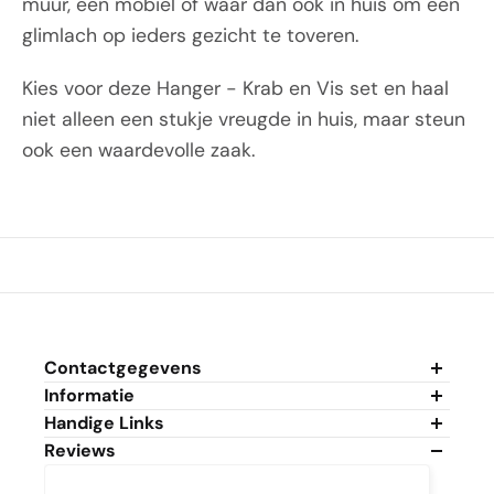
muur, een mobiel of waar dan ook in huis om een
glimlach op ieders gezicht te toveren.
Kies voor deze Hanger - Krab en Vis set en haal
niet alleen een stukje vreugde in huis, maar steun
ook een waardevolle zaak.
Contactgegevens
Informatie
Algemene Voorwaarden
Handige Links
Privacybeleid
Mijn Account
Reviews
Cookiebeleid
Mijn Winkelwagen