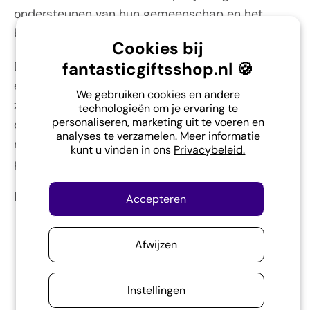
ondersteunen van hun gemeenschap en het
bevorderen van eerlijke handelspraktijken.
Cookies bij
fantasticgiftsshop.nl 🍪
Deze prachtige hangers zijn gemaakt van wolvilt,
een natuurlijk en duurzaam materiaal, bekend om
We gebruiken cookies en andere
zijn zachte textuur en stevige kwaliteit. Elk stuk in
technologieën om je ervaring te
personaliseren, marketing uit te voeren en
de set is met zorg en vakmanschap gevormd, wat
analyses te verzamelen. Meer informatie
resulteert in een uniek en liefdevol gemaakt
kunt u vinden in ons
Privacybeleid.
product.
Productkenmerken:
Accepteren
Handgemaakt met Liefde:
Elk figuurtje is
zorgvuldig en met liefde handgemaakt,
Afwijzen
waardoor het een persoonlijke en unieke
uitstraling heeft.
Instellingen
Fairtrade:
Deze hangers worden