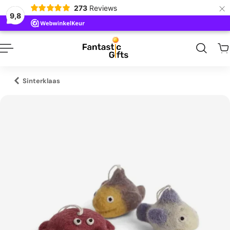
×
273
Reviews
naar inhoud
9,8
Sinterklaas