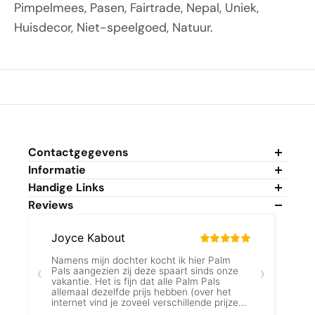
Pimpelmees, Pasen, Fairtrade, Nepal, Uniek,
Huisdecor, Niet-speelgoed, Natuur.
Contactgegevens
Informatie
Algemene Voorwaarden
Handige Links
Privacybeleid
Mijn Account
Reviews
Cookiebeleid
Mijn Winkelwagen
Duurzaamheidsbeleid
Veelgestelde Vragen
Fantastic Gifts V.O.F.
Over Reviews
Retour/Annulering aanvragen
Alexanderstraat 16A
Verzendbeleid
Scholen & Bedrijven
5583 BK, Waalre
Retour- & Terugbetalingsbeleid
Track & Trace
Nederland
Service & Garantie
Kalender