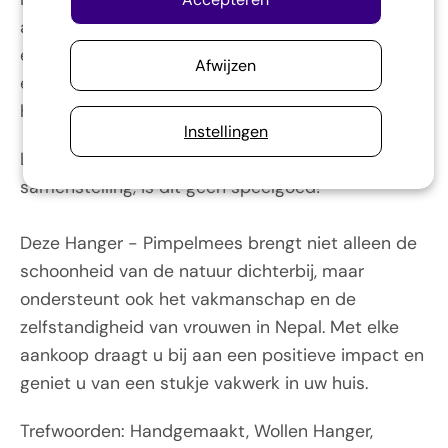
als decoratie te hangen waar u maar wilt. Het is
een perfecte toevoeging aan uw paastak of als
Afwijzen
een klein, maar opvallend detail in uw interieur het
hele jaar door.
Instellingen
Let wel op, ondanks de zachte wollen
samenstelling, is dit geen speelgoed!
Deze Hanger - Pimpelmees brengt niet alleen de
schoonheid van de natuur dichterbij, maar
ondersteunt ook het vakmanschap en de
zelfstandigheid van vrouwen in Nepal. Met elke
aankoop draagt u bij aan een positieve impact en
geniet u van een stukje vakwerk in uw huis.
Trefwoorden: Handgemaakt, Wollen Hanger,