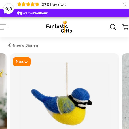
×
273
Reviews
naar inhoud
9,8
Nieuw Binnen
Nieuw