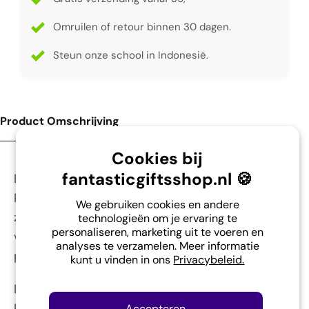
Omruilen of retour binnen 30 dagen.
Steun onze school in Indonesië.
Product Omschrijving
Cookies bij
fantasticgiftsshop.nl 🍪
Breng de natuur in huis met deze unieke Hanger -
Pimpelmees. De Hanger - Pimpelmees is
We gebruiken cookies en andere
zorgvuldig met de hand gemaakt door vakkundige
technologieën om je ervaring te
personaliseren, marketing uit te voeren en
vrouwen in Nepal, waardoor elke creatie zijn eigen
analyses te verzamelen. Meer informatie
persoonlijkheid en charme heeft.
kunt u vinden in ons
Privacybeleid.
De afmetingen van deze schattige vilten Hanger -
Pimpelmees zijn ongeveer 8 bij 4 cm, ideaal om
Accepteren