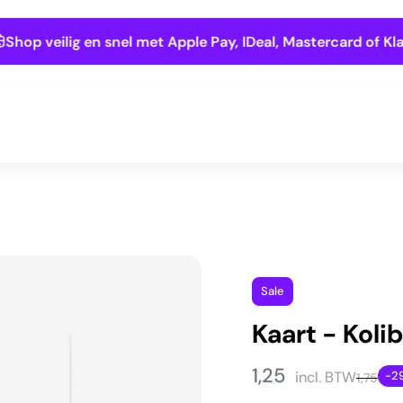
Shop veilig en snel met Apple Pay, IDeal, Mastercard of Kla
Sale
Kaart - Kolib
1,25
incl. BTW
-2
1,75