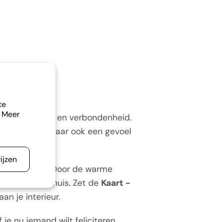
te
. Meer
andacht, liefde en verbondenheid.
odschap over, maar ook een gevoel
ijzen
erlijke leven. Door de warme
vol hoekje in huis. Zet de
Kaart -
an je interieur.
je nu iemand wilt feliciteren,