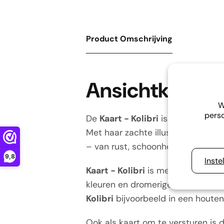
Product Omschrijving
Ansichtkaart 
W
perso
De
Kaart - Kolibri
is meer dan zom
Met haar zachte illustratie in ant
– van rust, schoonheid en tijdloos
9,8
Inste
Kaart - Kolibri
is met zorg ontworp
kleuren en dromerige details sluit
Kolibri
bijvoorbeeld in een houten k
Ook als kaart om te versturen is 