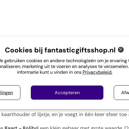
-
Kaart - Kolibri
Cookies bij fantasticgiftsshop.nl 🍪
e gebruiken cookies en andere technologieën om je ervaring 
naliseren, marketing uit te voeren en analyses te verzamelen
aar een kaart. Het is een kleine, tastbare uiting van a
informatie kunt u vinden in ons
Privacybeleid.
roposofische stijl brengt deze kaart niet alleen een bo
heid.
llingen
Accepteren
Afw
en, geïnspireerd op de seizoenen, de natuur en het inn
 de kaart prachtig aan bij een seizoenstafel of een sfeer
aarthouder of lijstje, en je voegt in één keer sfeer toe a
de
Kaart - Kolibri
een klein gebaar met grote waarde. Of 