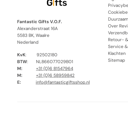
Privacybe
Cookiebe
Duurzaam
Fantastic Gifts V.O.F.
Over Rev
Alexanderstraat 16A
Verzendb
5583 BK, Waalre
Retour- &
Nederland
Service &
Klachten
KvK
:
92502180
Sitemap
BTW
:
NL866077029B01
M:
+31 (0)6 81547964
M:
+31 (0)6 58959842
E:
info@fantasticgiftsshop.nl