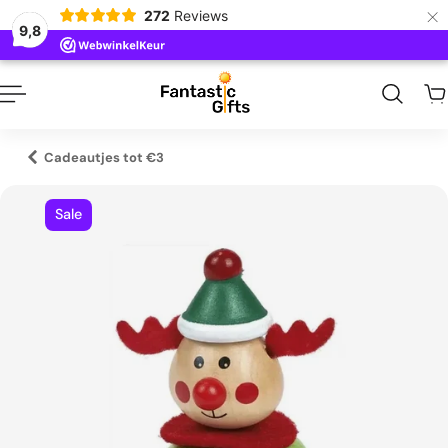
×
272
Reviews
naar inhoud
9,8
Cadeautjes tot €3
Sale