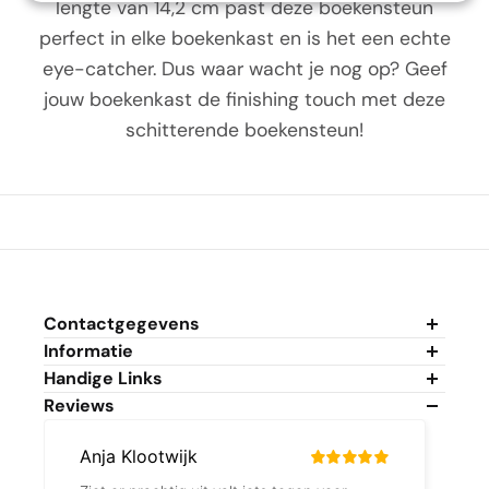
lengte van 14,2 cm past deze boekensteun
perfect in elke boekenkast en is het een echte
eye-catcher. Dus waar wacht je nog op? Geef
jouw boekenkast de finishing touch met deze
schitterende boekensteun!
Contactgegevens
Informatie
Algemene Voorwaarden
Handige Links
Privacybeleid
Mijn Account
Reviews
Cookiebeleid
Mijn Winkelwagen
Duurzaamheidsbeleid
Veelgestelde Vragen
Fantastic Gifts V.O.F.
Over Reviews
Retour/Annulering aanvragen