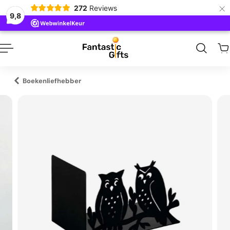
×
272
Reviews
naar inhoud
9,8
Boekenliefhebber