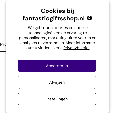
Cookies bij
Omruilen of retour binnen 30 dagen.
fantasticgiftsshop.nl 🍪
Steun onze school in Indonesië.
We gebruiken cookies en andere
technologieën om je ervaring te
personaliseren, marketing uit te voeren en
analyses te verzamelen. Meer informatie
Product Omschrijving
kunt u vinden in ons
Privacybeleid.
Op zoek naar een stijlvolle toevoeging voor jouw
Accepteren
boekenkast? Dan is deze prachtige boekensteun
met twee zittende uilen op een tak echt iets voor
Afwijzen
jou! Gemaakt van hoogwaardig zwart metaal,
zorgt deze boekensteun niet alleen voor een
Instellingen
betere organisatie van jouw boeken, maar ook
voor een unieke sfeer in jouw interieur. Met een