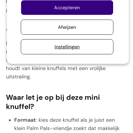
handig, maar een klein knuffelvriendje moet wel
Accepteren
genoeg karakter hebben om echt bijzonder te zijn.
Afwijzen
•
Dit product helpt je!
Deze Palm Pals is licht, handzaam en makkelijk
Instellingen
mee te nemen. Daardoor is het een fijne keuze
voor kinderen, verzamelaars en iedereen die
houdt van kleine knuffels met een vrolijke
uitstraling.
Waar let je op bij deze mini
knuffel?
Formaat
: kies deze knuffel als je juist een
klein Palm Pals-vriendje zoekt dat makkelijk