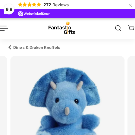
×
272
Reviews
naar inhoud
9,8
Dino's & Draken Knuffels