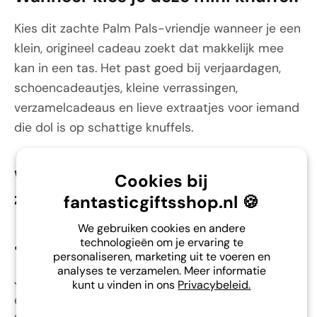
Kies dit zachte Palm Pals-vriendje wanneer je een
klein, origineel cadeau zoekt dat makkelijk mee
kan in een tas. Het past goed bij verjaardagen,
schoencadeautjes, kleine verrassingen,
verzamelcadeaus en lieve extraatjes voor iemand
die dol is op schattige knuffels.
Waarom is dit zachte handknuffel
Cookies bij
zo fijn?
fantasticgiftsshop.nl 🍪
We gebruiken cookies en andere
technologieën om je ervaring te
•
Soms heb je dit probleem:
personaliseren, marketing uit te voeren en
analyses te verzamelen. Meer informatie
Je zoekt een klein cadeautje dat zacht, origineel
kunt u vinden in ons
Privacybeleid.
en persoonlijk voelt. Een grote knuffel is niet altijd