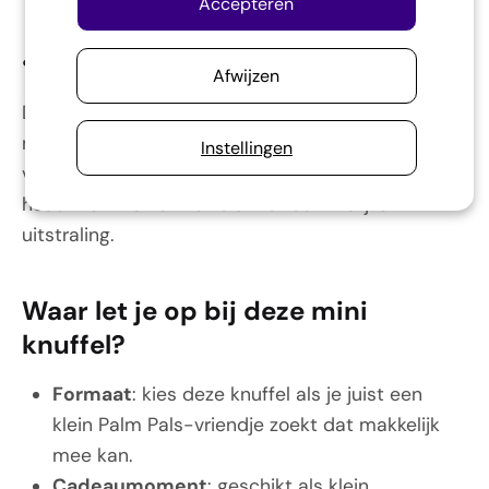
Accepteren
•
Dit product helpt je!
Afwijzen
Deze Palm Pals is licht, handzaam en makkelijk
mee te nemen. Daardoor is het een fijne keuze
Instellingen
voor kinderen, verzamelaars en iedereen die
houdt van kleine knuffels met een vrolijke
uitstraling.
Waar let je op bij deze mini
knuffel?
Formaat
: kies deze knuffel als je juist een
klein Palm Pals-vriendje zoekt dat makkelijk
mee kan.
Cadeaumoment
: geschikt als klein