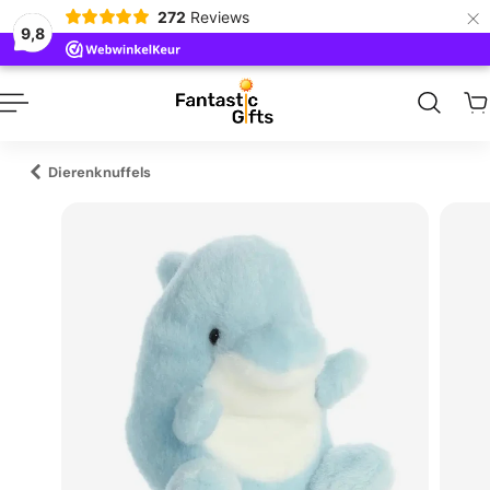
×
272
Reviews
naar inhoud
9,8
Dierenknuffels