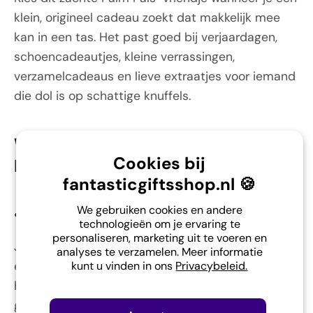
klein, origineel cadeau zoekt dat makkelijk mee
kan in een tas. Het past goed bij verjaardagen,
schoencadeautjes, kleine verrassingen,
verzamelcadeaus en lieve extraatjes voor iemand
die dol is op schattige knuffels.
Waarom is dit zachte
Cookies bij
knuffelvriendje zo fijn?
fantasticgiftsshop.nl 🍪
We gebruiken cookies en andere
•
Soms heb je dit probleem:
technologieën om je ervaring te
personaliseren, marketing uit te voeren en
Je zoekt een klein cadeautje dat zacht, origineel
analyses te verzamelen. Meer informatie
en persoonlijk voelt. Een grote knuffel is niet altijd
kunt u vinden in ons
Privacybeleid.
handig, maar een klein knuffelvriendje moet wel
genoeg karakter hebben om echt bijzonder te zijn.