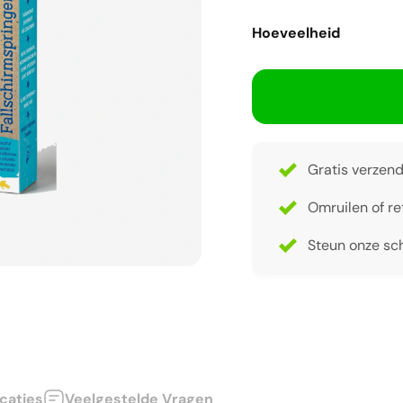
Hoeveelheid
Gratis verzend
Omruilen of re
Steun onze sch
icaties
Veelgestelde Vragen