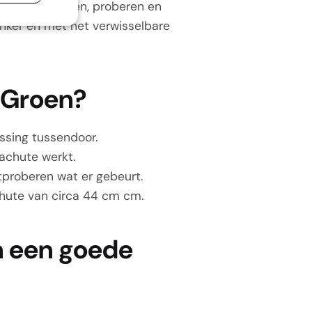
bewegen, kijken, proberen en
onker en met het verwisselbare
- Groen?
assing tussendoor.
rachute werkt.
itproberen wat er gebeurt.
achute van circa 44 cm cm.
n een goede