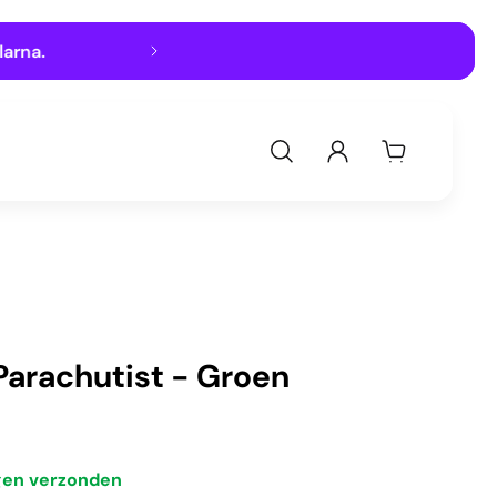
rna.
Een
GRATIS
verrassing b
arachutist - Groen
gen verzonden