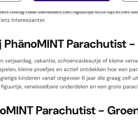
 kies je voor een speelse oplossing die kinderen laat 
ft rustig naar beneden, het figuurtje licht op in het d
iets interessanter.
bij PhänoMINT Parachutist 
en verjaardag, vakantie, schoencadeautje of kleine verr
nspelen, kleine proefjes en actief ontdekken hoe een pa
sgierige kinderen vanaf ongeveer 6 jaar die graag zelf u
k figuurtje, verwisselbare onderdelen en een grote par
noMINT Parachutist - Groe