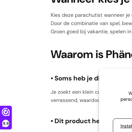
Kies deze parachutist wanneer je
Door de combinatie van spel, bew
Groen goed bij vakantie, spelen in
Waarom is Phäno
•
Soms heb je dit problee
Je zoekt een klein cadeautje dat 
W
perso
verrassend, waardoor het lastig is
•
Dit product helpt je!
9,8
Inste