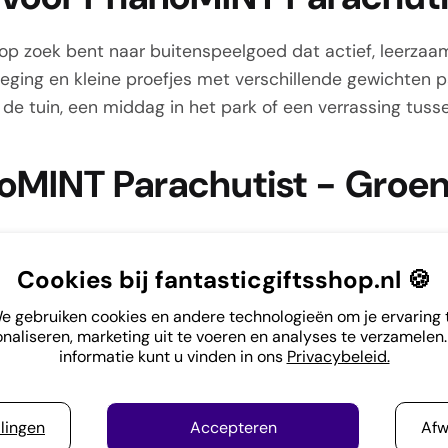
 op zoek bent naar buitenspeelgoed dat actief, leerza
eging en kleine proefjes met verschillende gewichten 
 de tuin, een middag in het park of een verrassing tuss
MINT Parachutist - Groen 
m:
Cookies bij fantasticgiftsshop.nl 🍪
niet meteen vergeten wordt. Veel klein speelgoed is sne
e gebruiken cookies en andere technologieën om je ervaring 
naliseren, marketing uit te voeren en analyses te verzamelen
 om iets te vinden dat leuk is om mee te spelen én iets 
informatie kunt u vinden in ons
Privacybeleid.
llingen
Accepteren
Afw