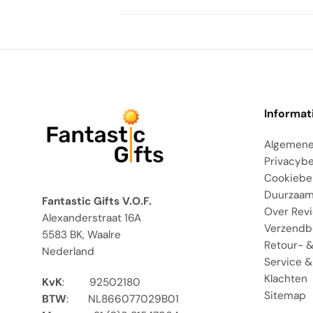
Informat
Algemene
Privacybe
Cookiebe
Duurzaam
Fantastic Gifts V.O.F.
Over Rev
Alexanderstraat 16A
Verzendb
5583 BK, Waalre
Retour- &
Nederland
Service &
Klachten
KvK
:
92502180
Sitemap
BTW
:
NL866077029B01