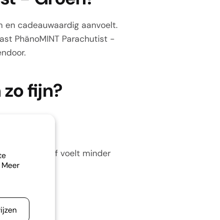
am en cadeauwaardig aanvoelt.
past PhänoMINT Parachutist -
endoor.
zo fijn?
l uitgekeken of voelt minder
te
. Meer
extra's biedt.
ijzen