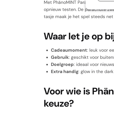
Met PhänoMINT Parachutist - Groen
opnieuw testen. De parachute zwee
tasje maak je het spel steeds net 
Waar let je op 
Cadeaumoment
: leuk voor e
Gebruik
: geschikt voor buite
Doelgroep
: ideaal voor nieuw
Extra handig
: glow in the dar
Voor wie is Phä
keuze?