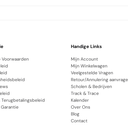
ie
Handige Links
 Voorwaarden
Mijn Account
leid
Mijn Winkelwagen
leid
Veelgestelde Vragen
heidsbeleid
Retour/Annulering aanvrag
iews
Scholen & Bedrijven
eleid
Track & Trace
 Terugbetalingsbeleid
Kalender
 Garantie
Over Ons
Blog
Contact