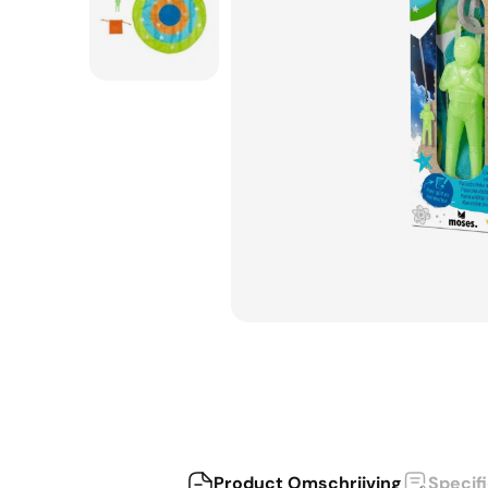
Product Omschrijving
Specif