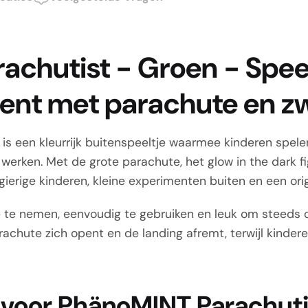
achutist - Groen - Spee
ent met parachute en z
is een kleurrijk buitenspeeltje waarmee kinderen spel
erken. Met de grote parachute, het glow in the dark fi
gierige kinderen, kleine experimenten buiten en een ori
e te nemen, eenvoudig te gebruiken en leuk om steeds 
rachute zich opent en de landing afremt, terwijl kindere
 voor PhänoMINT Parachuti