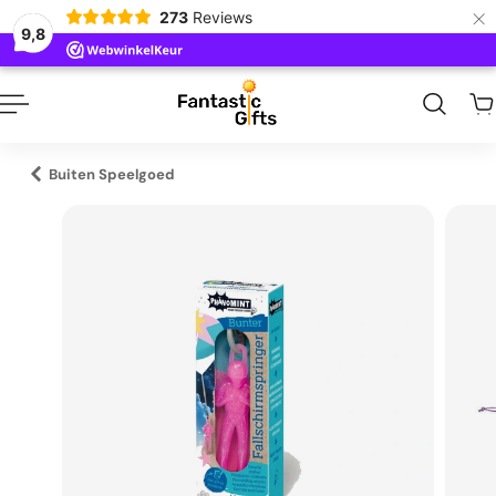
×
273
Reviews
naar inhoud
9,8
Buiten Speelgoed