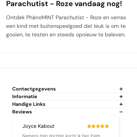
Parachutist - Roze vandaag nog!
Ontdek PhänoMINT Parachutist - Roze en verras
een kind met buitenspeelgoed dat leuk is om te
gooien, te testen en steeds opnieuw te beleven.
Contactgegevens
Informatie
Algemene Voorwaarden
Handige Links
Privacybeleid
Mijn Account
Reviews
Cookiebeleid
Mijn Winkelwagen
Duurzaamheidsbeleid
Veelgestelde Vragen
Fantastic Gifts V.O.F.
Over Reviews
Retour/Annulering aanvragen