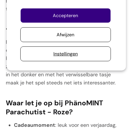
het lastig is om iets te vinden dat leuk is om mee
te spelen én iets extra's biedt.
Accepteren
•
Dit product helpt je!
Afwijzen
Met PhänoMINT Parachutist - Roze kies je voor
een speelse oplossing die kinderen laat bewegen,
Instellingen
kijken, proberen en opnieuw testen. De parachute
zweeft rustig naar beneden, het figuurtje licht op
in het donker en met het verwisselbare tasje
maak je het spel steeds net iets interessanter.
Waar let je op bij PhänoMINT
Parachutist - Roze?
Cadeaumoment
: leuk voor een verjaardag,