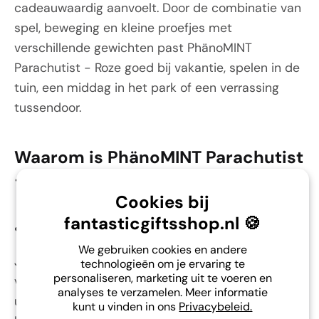
cadeauwaardig aanvoelt. Door de combinatie van
spel, beweging en kleine proefjes met
verschillende gewichten past PhänoMINT
Parachutist - Roze goed bij vakantie, spelen in de
tuin, een middag in het park of een verrassing
tussendoor.
Waarom is PhänoMINT Parachutist
- Roze zo fijn?
Cookies bij
fantasticgiftsshop.nl 🍪
•
Soms heb je dit probleem:
We gebruiken cookies en andere
Je zoekt een klein cadeautje dat niet meteen
technologieën om je ervaring te
personaliseren, marketing uit te voeren en
vergeten wordt. Veel klein speelgoed is snel
analyses te verzamelen. Meer informatie
uitgekeken of voelt minder verrassend, waardoor
kunt u vinden in ons
Privacybeleid.