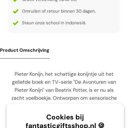
Omruilen of retour binnen 30 dagen.
Steun onze school in Indonesië.
Product Omschrijving
Pieter Konijn, het schattige konijntje uit het
geliefde boek en TV-serie "De Avonturen van
Pieter Konijn" van Beatrix Potter, is er nu als
zacht voelboekje. Ontworpen om sensorische
ontwikkeling te stimuleren en vroege motorische
vaardigheden te bevorderen, het gevoerde
Cookies bij
stoffen boekje ontvouwt zich om een babyproof
fantasticgiftsshop.nl 🍪