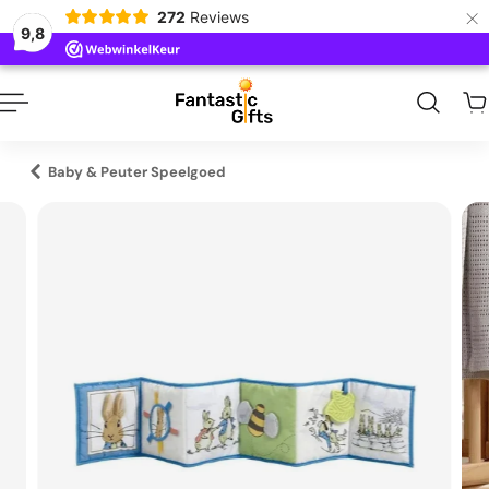
×
272
Reviews
naar inhoud
9,8
Baby & Peuter Speelgoed