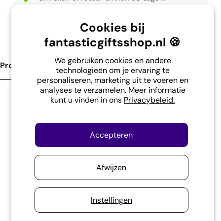
Steun onze school in Indonesië.
Cookies bij
fantasticgiftsshop.nl 🍪
We gebruiken cookies en andere
Product Omschrijving
technologieën om je ervaring te
personaliseren, marketing uit te voeren en
analyses te verzamelen. Meer informatie
kunt u vinden in ons
Privacybeleid.
"Ik ga op reis en neem mee..." Met dit vrolijke
rugzakje wordt inpakken een feestje! Perfect
om al je essentials voor een reis of een dagje
Accepteren
weg mee te nemen. Alles wat je nodig hebt,
altijd binnen handbereik!
Afwijzen
En wanneer je klaar bent, vouw je het rugzakje
moeiteloos op in een klein hoesje. Geen gedoe
Instellingen
meer met opbergen! Deze veelzijdige rugzak is