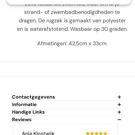
zelfs ideaal als zwemtas, klaar om al je
strand- of zwembadbenodigdheden te
dragen. De rugzak is gemaakt van polyester
en is waterafstotend. Wasbaar op 30 graden.
Afmetingen: 42,5cm x 33cm
Contactgegevens
Informatie
Algemene Voorwaarden
Handige Links
Privacybeleid
Mijn Account
Reviews
Cookiebeleid
Mijn Winkelwagen
Duurzaamheidsbeleid
Veelgestelde Vragen