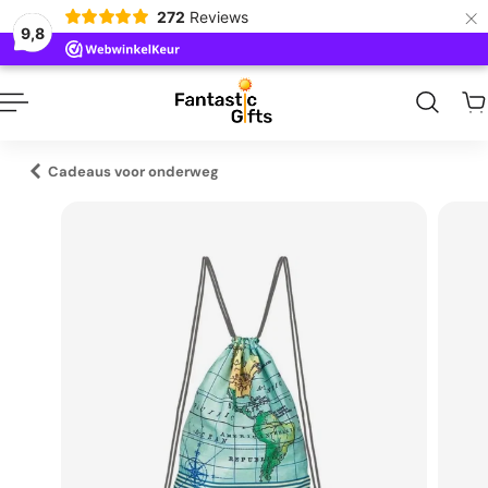
×
272
Reviews
naar inhoud
9,8
Cadeaus voor onderweg