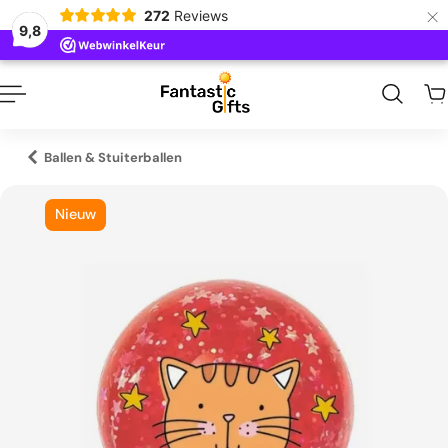
×
272
Reviews
naar inhoud
9,8
Ballen & Stuiterballen
Nieuw