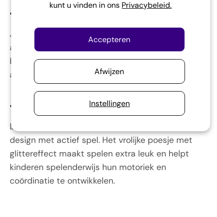
kunt u vinden in ons
Privacybeleid.
•
Soms heb je dit probleem:
Je zoekt speelgoed dat simpel is, maar toch
Accepteren
actief speelplezier biedt. Iets dat kinderen in
beweging brengt en tegelijkertijd veilig en
Afwijzen
aantrekkelijk is.
Instellingen
•
Stuiterbal Glitter - Poes helpt je!
De Stuiterbal Glitter - Poes combineert een lief
design met actief spel. Het vrolijke poesje met
glittereffect maakt spelen extra leuk en helpt
kinderen spelenderwijs hun motoriek en
coördinatie te ontwikkelen.