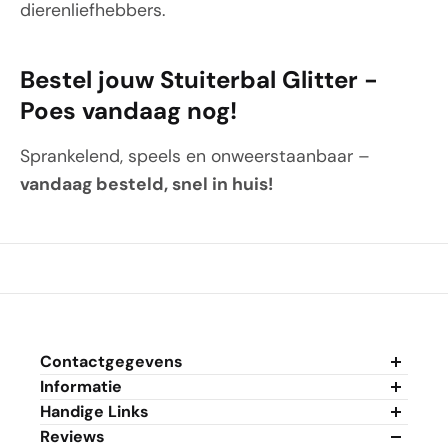
dierenliefhebbers.
Bestel jouw Stuiterbal Glitter -
Poes vandaag nog!
Sprankelend, speels en onweerstaanbaar –
vandaag besteld, snel in huis!
Contactgegevens
Informatie
Algemene Voorwaarden
Handige Links
Privacybeleid
Mijn Account
Reviews