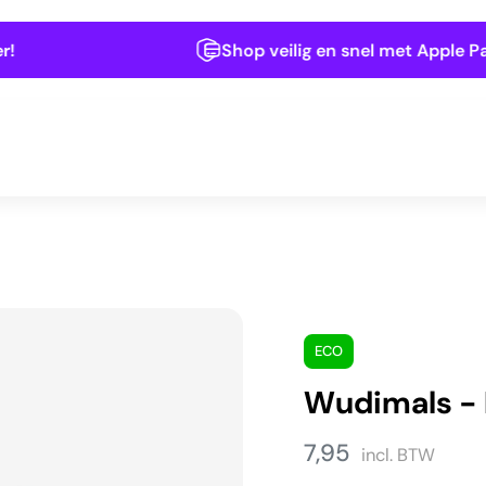
Shop veilig en snel met Apple Pay, IDeal, Mastercard of Kla
ECO
Wudimals -
7,95
incl. BTW