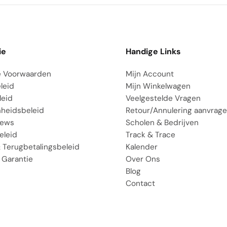
ie
Handige Links
 Voorwaarden
Mijn Account
leid
Mijn Winkelwagen
leid
Veelgestelde Vragen
heidsbeleid
Retour/Annulering aanvrag
iews
Scholen & Bedrijven
eleid
Track & Trace
 Terugbetalingsbeleid
Kalender
 Garantie
Over Ons
Blog
Contact