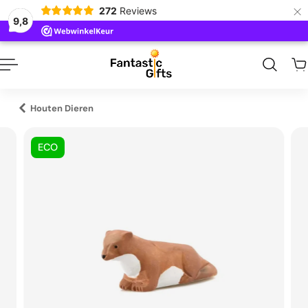
×
272
Reviews
naar inhoud
9,8
Houten Dieren
ECO