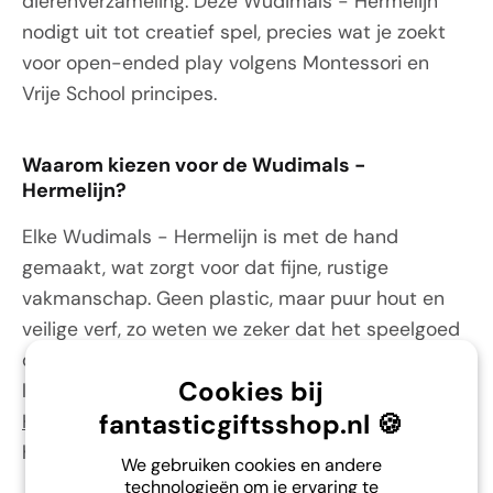
dierenverzameling. Deze Wudimals - Hermelijn
nodigt uit tot creatief spel, precies wat je zoekt
voor open-ended play volgens Montessori en
Vrije School principes.
Waarom kiezen voor de Wudimals -
Hermelijn?
Elke Wudimals - Hermelijn is met de hand
gemaakt, wat zorgt voor dat fijne, rustige
vakmanschap. Geen plastic, maar puur hout en
veilige verf, zo weten we zeker dat het speelgoed
duurzaam is. Dit diertje past perfect bij zijn
Cookies bij
leefomgeving-buur, bijvoorbeeld de
Wudimals -
fantasticgiftsshop.nl 🍪
Haas
, waarmee je meteen een stukje natuur in
huis haalt.
We gebruiken cookies en andere
technologieën om je ervaring te