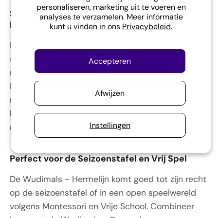
personaliseren, marketing uit te voeren en
Spelen met een Missie: Goed voor Kind én
analyses te verzamelen. Meer informatie
Natuur
kunt u vinden in ons
Privacybeleid.
Bij Wudimals draait het niet alleen om
speelplezier, maar ook om bewustzijn voor onze
Accepteren
natuur. Van elke aankoop, inclusief de Wudimals -
Hermelijn, gaat 1% naar
Afwijzen
natuurbeschermingsprojecten. Zo maak je met
het houten dierenfiguur niet alleen je kind blij,
Instellingen
maar steun je ook onze planeet.
Perfect voor de Seizoenstafel en Vrij Spel
De Wudimals - Hermelijn komt goed tot zijn recht
op de seizoenstafel of in een open speelwereld
volgens Montessori en Vrije School. Combineer