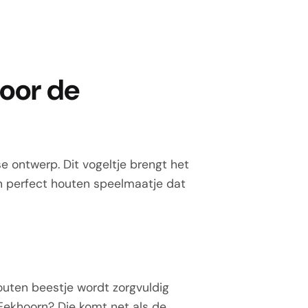
voor de
e ontwerp. Dit vogeltje brengt het
een perfect houten speelmaatje dat
outen beestje wordt zorgvuldig
Eekhoorn
? Die komt net als de