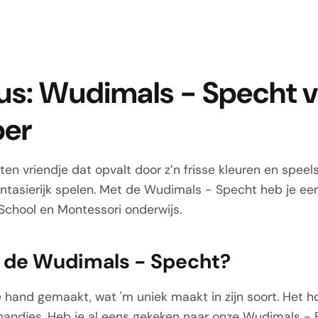
nus: Wudimals - Specht 
ber
en vriendje dat opvalt door z’n frisse kleuren en speels
t fantasierijk spelen. Met de Wudimals - Specht heb je 
e School en Montessori onderwijs.
 de Wudimals - Specht?
hand gemaakt, wat 'm uniek maakt in zijn soort. Het h
e handjes. Heb je al eens gekeken naar onze
Wudimals - 