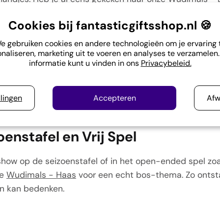
omgeving en maakt het speelplezier compleet.
Cookies bij fantasticgiftsshop.nl 🍪
e gebruiken cookies en andere technologieën om je ervaring 
ie: Goed voor Kind én Natuur
naliseren, marketing uit te voeren en analyses te verzamelen
informatie kunt u vinden in ons
Privacybeleid.
en én de planeet. Daarom gaat 1% van iedere aankoop, 
rojecten. Zo kies je niet alleen voor een duurzaam ho
llingen
Accepteren
Afw
plekken waar deze bosdieren rondfladderen.
oenstafel en Vrij Spel
ow op de seizoenstafel of in het open-ended spel zoal
de
Wudimals - Haas
voor een echt bos-thema. Zo ontsta
en kan bedenken.