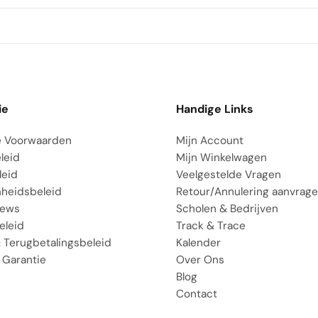
ie
Handige Links
 Voorwaarden
Mijn Account
leid
Mijn Winkelwagen
leid
Veelgestelde Vragen
heidsbeleid
Retour/Annulering aanvrag
iews
Scholen & Bedrijven
eleid
Track & Trace
 Terugbetalingsbeleid
Kalender
 Garantie
Over Ons
Blog
Contact