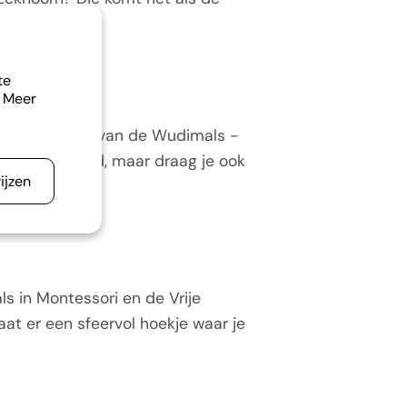
te
. Meer
waaronder die van de Wudimals -
uten speelgoed, maar draag je ook
ijzen
s in Montessori en de Vrije
at er een sfeervol hoekje waar je