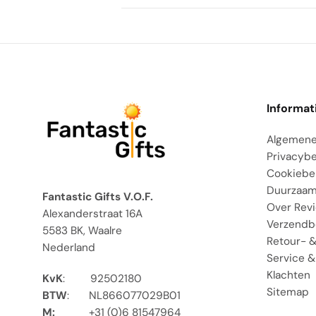
Informat
Algemene
Privacybe
Cookiebe
Duurzaam
Fantastic Gifts V.O.F.
Over Rev
Alexanderstraat 16A
Verzendb
5583 BK, Waalre
Retour- &
Nederland
Service &
Klachten
KvK
:
92502180
Sitemap
BTW
:
NL866077029B01
M:
+31 (0)6 81547964