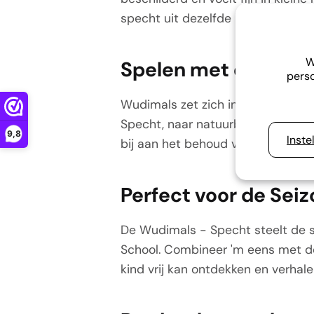
specht uit dezelfde bosrijke leef
W
Spelen met een Miss
perso
Wudimals zet zich in voor kinder
Specht, naar natuurbeschermingsp
9,8
Inste
bij aan het behoud van de mooie 
Perfect voor de Seiz
De Wudimals - Specht steelt de sh
School. Combineer 'm eens met 
kind vrij kan ontdekken en verhal